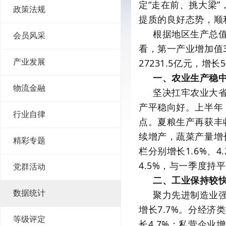
定“走在前、挑大梁
政策法规
提质的良好态势，顺
根据地区生产总值
会员风采
看，第一产业增加值30
27231.5亿元，增长5
产业发展
一、农业生产稳
物流金融
坚决扛牢农业大
产平稳向好。上半年，
行业自律
点。夏粮生产再获丰收
续增产，蔬菜产量增
精彩专题
栏分别增长1.6%、
4.5%，与一季度持
党群活动
二、工业保持较
数据统计
聚力先进制造业
增长7.7%。分经济
等级评定
长4.7%；私营企业